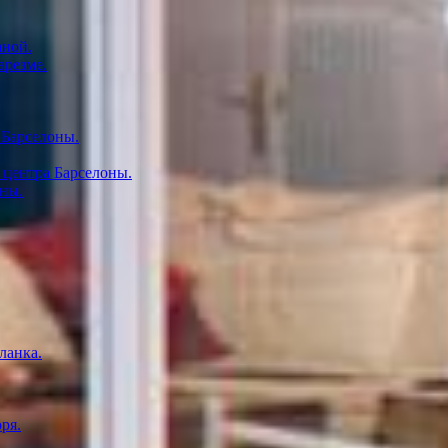
аной.
арезме.
 Барселоны.
 центра Барселоны.
оны.
ланка.
ря.