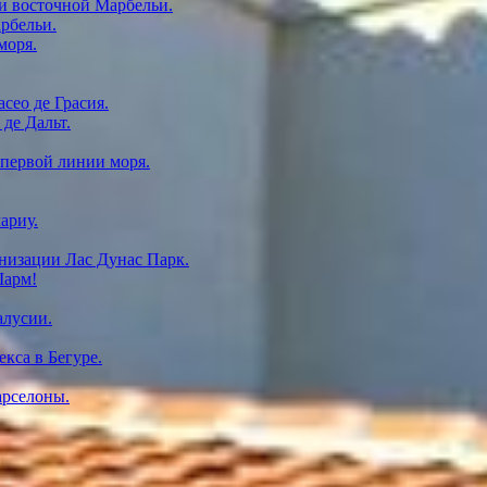
и восточной Марбельи.
рбельи.
моря.
сео де Грасия.
де Дальт.
 первой линии моря.
ариу.
низации Лас Дунас Парк.
Шарм!
алусии.
кса в Бегуре.
арселоны.