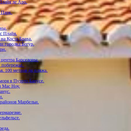
Плайя де Аро.
 Парк.
оны.
с Плайя.
на Коста Брава.
и городка Бегур.
рн.
 центра Барселоны.
 побережье.
. 100 метров до пляжа.
моря в Пуэрто Банусе.
и Мас Ноу.
анус.
и.
 районов Марбельи.
ермарезме.
ельфельсе.
реда.