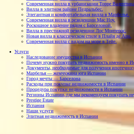
Современная вилла в урбанизации Торре Валентина
Вилла в элитном районе Педральбес.
Элегантная и комфортабельная вилла в Марбелье.
Современная вилла в резиденции Мас Ноу.
Роскошное владение рядом с Барселоной.
Вилла в престижной резиденции Лос Монтерос.
Новая вилла в классическом стиле в Плайя де Аро.
Современная вилла с видом на море в Тейе.
Услуги
Наследование имущества в Испании
Почему нужно покупать недвижимость именно в И
Документы, необходимые для получения ипотечног
Марбелья — жемчужина юга Испании
Город мечты — Барселона
Расходы при покупке недвижимости в Испании
Процедура покупки недвижимости в Испании
Регионы Испании, где мы рекомендуем покупать н
Prestige Estate
Испания
Наши услуги
Элитная недвижимость в Испании