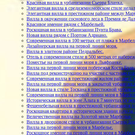
Красивая вилла в урбанизации Сьерра Бланка.
Элегантная вилла в средиземноморском стиле недал
Элегантная вилла в престижном районе между Марб
Вилла в окружении соснового леса в Премия де Дал
Красивое имение рядом с Марбельей.
Роскошная вилла в урбанизации Пунта Брава.
Новая вилла рядом с Портом Адриано.
Современная вилла в 100 метрах от пляжа в Марбел
Дизайнерская вилла на первой линии моря.
Вилла в элитном районе Педральбес.
Отель в современном стиле в 500 метрах от набере
Поместье на первой линии моря в Льяфранке.
Вилла на первой линии моря побережья Коста Брава
Вилла под реконструкцию на участке с частным па
Современная вилла в престижном жилом районе Су
Вилла на первой линии моря в закрытой урбанизац
Новая вилла в стиле Тоскана в престижной урбаниз
Современная вилла на первой линии моря в Марбел
Историческая вилла в зоне Альта в 7 минутах от це
Фешенебельная вилла в престижной урбанизации по
Роскошная квартира в историческом здании начала 
Величественная вилла на Золотой миле Марбельи.
Вилла в дворцовом стиле в урбанизации Сьерра Бла
Вилла на первой линии моря в Марбелье.
Роскошное имение на первой линии моря в Марбель