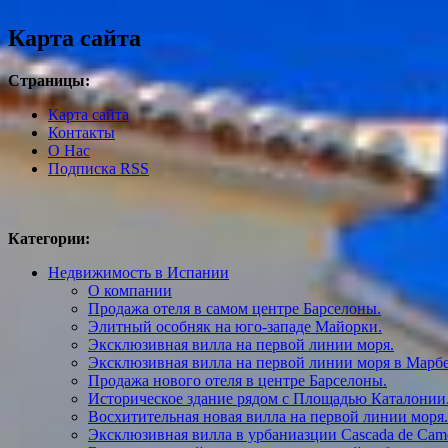
Карта сайта
Страницы:
Карта сайта
Контакты
О Нас
Подписка RSS
Категории:
Недвижимость в Испании
О компании
Продажа отеля в самом центре Барселоны.
Элитный особняк на юго-западе Майорки.
Эксклюзивная вилла на первой линии моря.
Эксклюзивная вилла на первой линии моря в Марбе
Продажа нового отеля в центре Барселоны.
Историческое здание рядом с Площадью Каталонии
Восхитительная новая вилла на первой линии моря.
Эксклюзивная вилла в урбаниазции Cascada de Cam