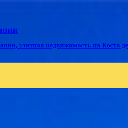
ании
нии, элитная недвижимость на Коста дел