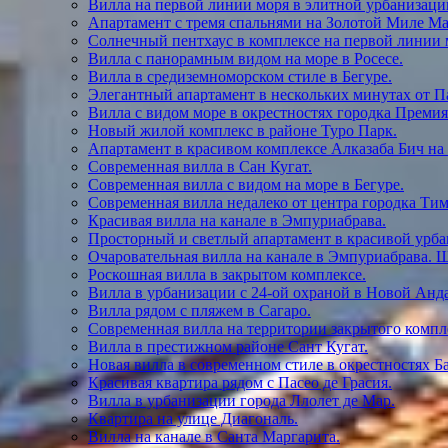
Вилла на первой линии моря в элитной урбанизаци
Апартамент с тремя спальнями на Золотой Миле Ма
Солнечный пентхаус в комплексе на первой линии 
Вилла с панорамным видом на море в Росесе.
Вилла в средиземноморском стиле в Бегуре.
Элегантный апартамент в нескольких минутах от Па
Вилла с видом море в окрестностях городка Премия 
Новый жилой комплекс в районе Туро Парк.
Апартамент в красивом комплексе Алказаба Бич на
Современная вилла в Сан Кугат.
Современная вилла с видом на море в Бегуре.
Современная вилла недалеко от центра городка Тим
Красивая вилла на канале в Эмпуриабрава.
Просторный и светлый апартамент в красивой урба
Очаровательная вилла на канале в Эмпуриабрава. 
Роскошная вилла в закрытом комплексе.
Вилла в урбанизации с 24-ой охраной в Новой Анд
Вилла рядом с пляжем в Сагаро.
Современная вилла на территории закрытого компле
Вилла в престижном районе Сант Кугат.
Новая вилла в современном стиле в окрестностях Б
Красивая квартира рядом с Пасео де Грасия.
Вилла в урбанизации города Ллолет де Мар.
Квартира на улице Диагональ.
Вилла на канале в Санта Маргарита.