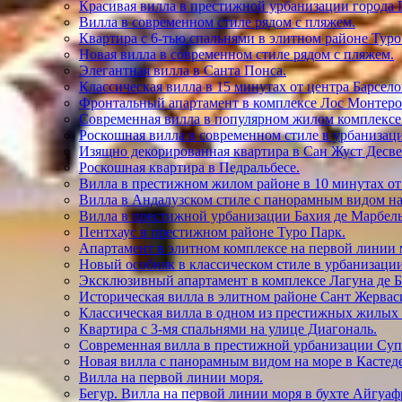
Красивая вилла в престижной урбанизации города 
Вилла в современном стиле рядом с пляжем.
Квартира с 6-тью спальнями в элитном районе Туро
Новая вилла в современном стиле рядом с пляжем.
Элегантная вилла в Санта Понса.
Классическая вилла в 15 минутах от центра Барсел
Фронтальный апартамент в комплексе Лос Монтеро
Современная вилла в популярном жилом комплексе 
Роскошная вилла в современном стиле в урбанизаци
Изящно декорированная квартира в Сан Жуст Десве
Роскошная квартира в Педральбесе.
Вилла в престижном жилом районе в 10 минутах от
Вилла в Андалузском стиле с панорамным видом на
Вилла в престижной урбанизации Бахия де Марбелья
Пентхаус в престижном районе Туро Парк.
Апартамент в элитном комплексе на первой линии 
Новый особняк в классическом стиле в урбанизаци
Эксклюзивный апартамент в комплексе Лагуна де Б
Историческая вилла в элитном районе Сант Жервас
Классическая вилла в одном из престижных жилых
Квартира с 3-мя спальнями на улице Диагональ.
Современная вилла в престижной урбанизации Суп
Новая вилла с панорамным видом на море в Кастед
Вилла на первой линии моря.
Бегур. Вилла на первой линии моря в бухте Айгуаф