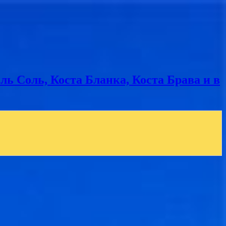
ь Соль, Коста Бланка, Коста Брава и в