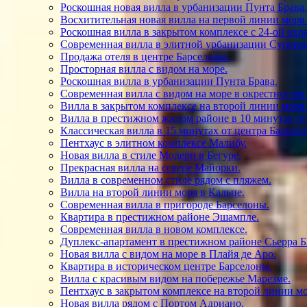
Роскошная новая вилла в урбанизации Пунта Брава.
Восхитительная новая вилла на первой линии моря.
Роскошная вилла в закрытом комплексе с 24-ой охр
Современная вилла в элитной урбанизации Суперм
Продажа отеля в центре Барселоны.
Просторная вилла с видом на море.
Роскошная вилла в урбанизации Пунта Брава.
Современная вилла с видом на море в окрестностях
Вилла в закрытом комплексе на второй линии моря.
Вилла в престижном жилом районе в 10 минутах от
Классическая вилла в 15 минутах от центра Барсел
Пентхаус в элитном комплексе Малибу.
Новая вилла в стиле Модерн в Бегуре.
Прекрасная вилла на севере Майорки.
Вилла в современном стиле рядом с пляжем.
Вилла на второй линии моря в Кальпе.
Современная вилла в пригороде Барселоны.
Квартира в престижном районе Эшампле.
Современная вилла в новом комплексе.
Дуплекс-апартамент в престижном районе Сьерра Б
Новая вилла с видом на море в Плайя де Аро.
Квартира в историческом центре Барселоны.
Вилла с красивым видом на побережье Марезме.
Пентхаус в закрытом комплексе на второй линии мо
Новая вилла рядом с Портом Адриано.