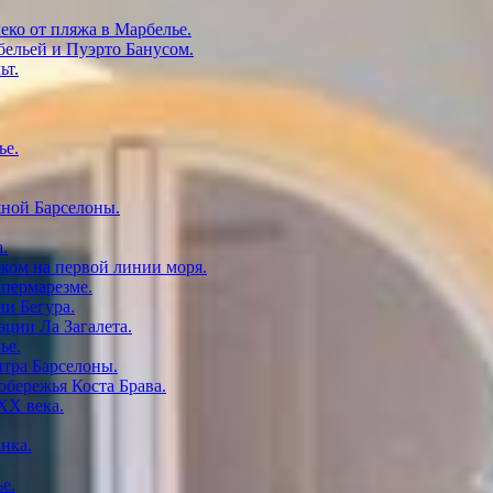
еко от пляжа в Марбелье.
ельей и Пуэрто Банусом.
ьт.
ье.
жной Барселоны.
.
рком на первой линии моря.
пермарезме.
ии Бегура.
ации Ла Загалета.
ье.
нтра Барселоны.
бережья Коста Брава.
ХХ века.
нка.
е.