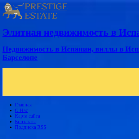
Элитная недвижимость в Исп
Недвижимость в Испании, виллы в Испа
Барселоне
Главная
О Нас
Карта сайта
Контакты
Подписка RSS