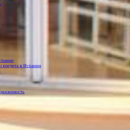
.
спании
о кредита в Испании
едвижимость