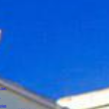
лье.
.
ojan