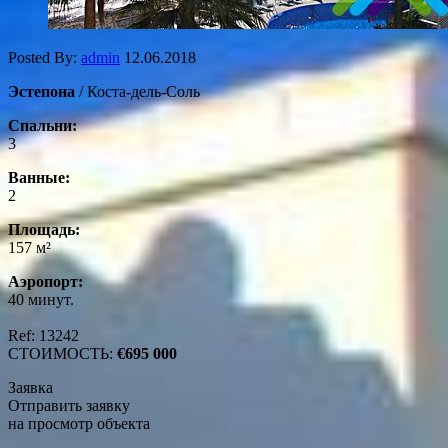
Posted By:
admin
12.06.2018
Эстепона
/ Коста-дель-Соль
Спальни:
3
Ванные:
2
Площадь:
157 м²
Аэропорт:
40 минут.
Ref: 13242
СТОИМОСТЬ:
€695 000
Заявка
Отправить заявку
на просмотр объекта