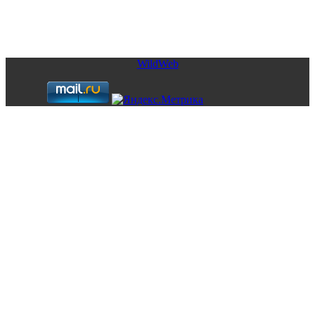
Copyright © 2026. Элитная недвижимость в Испании. Все
права защищены.
Запрещено использование материалов сайта без согласия его
авторов и обратной ссылки.
WildWeb