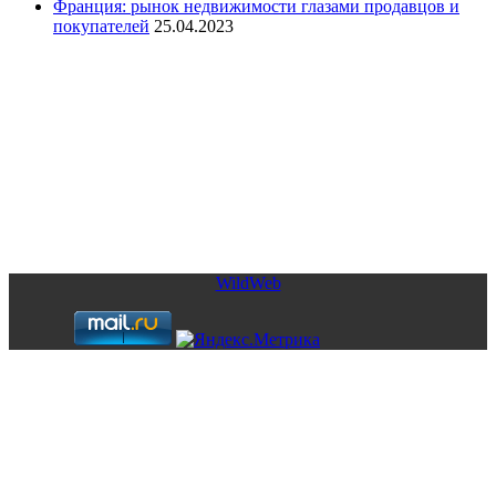
Франция: рынок недвижимости глазами продавцов и
покупателей
25.04.2023
Copyright © 2026. Элитная недвижимость в Испании. Все
права защищены.
Запрещено использование материалов сайта без согласия его
авторов и обратной ссылки.
WildWeb