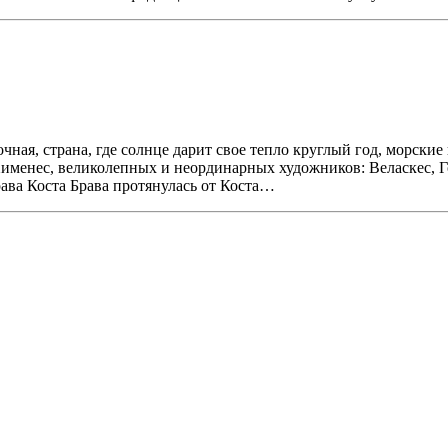
чная, страна, где солнце дарит свое тепло круглый год, морски
Хименес, великолепных и неординарных художников: Веласкес, Го
ава Коста Брава протянулась от Коста…