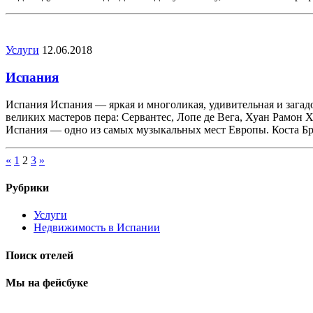
Услуги
12.06.2018
Испания
Испания Испания — яркая и многоликая, удивительная и загадо
великих мастеров пера: Сервантес, Лопе де Вега, Хуан Рамон 
Испания — одно из самых музыкальных мест Европы. Коста Бр
Пагинация
«
1
2
3
»
записей
Рубрики
Услуги
Недвижимость в Испании
Поиск отелей
Мы на фейсбуке